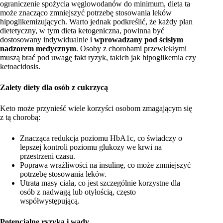
ograniczenie spożycia węglowodanów do minimum, dieta ta
może znacząco zmniejszyć potrzebę stosowania leków
hipoglikemizujących. Warto jednak podkreślić, że każdy plan
dietetyczny, w tym dieta ketogeniczna, powinna być
dostosowany indywidualnie i
wprowadzany pod ścisłym
nadzorem medycznym
. Osoby z chorobami przewlekłymi
muszą brać pod uwagę fakt ryzyk, takich jak hipoglikemia czy
ketoacidosis.
Zalety diety dla osób z cukrzycą
Keto może przynieść wiele korzyści osobom zmagającym się
z tą chorobą:
Znacząca redukcja poziomu HbA1c, co świadczy o
lepszej kontroli poziomu glukozy we krwi na
przestrzeni czasu.
Poprawa wrażliwości na insulinę, co może zmniejszyć
potrzebę stosowania leków.
Utrata masy ciała, co jest szczególnie korzystne dla
osób z nadwagą lub otyłością, często
współwystępującą.
Potencjalne ryzyka i wady