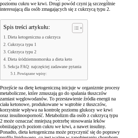
poziomu cukru we krwi. Drugi powód czyni ją szczególnie
interesującą dla osób zmagających się z cukrzycą typu 2.
Spis treści artykułu:
Dieta ketogeniczna a cukrzyca
Cukrzyca typu 1
Cukrzyca typu 2
Dieta śródziemnomorska a dieta keto
Sekcja FAQ: najczęściej zadawane pytania
Powiązane wpisy:
Przejście na dietę ketogeniczną inicjuje w organizmie procesy
metaboliczne, które zmuszają go do spalania tłuszczów
zamiast węglowodanów. To przestawienie źródła energii na
ciała ketonowe, produkowane w wątrobie z tłuszczów,
korzystnie wpływa na kontrolę poziomu glukozy we krwi
oraz insulinooporność. Metabolizm dla osób z cukrzycą typu
2 może oznaczać mniejszą potrzebę stosowania leków
obniżających poziom cukru we krwi, a nawet insuliny.
Ponadto, dieta ketogeniczna może przyczynić się do poprawy
profilu lipidowego, co jest ważne w zapobieganiu chorobom