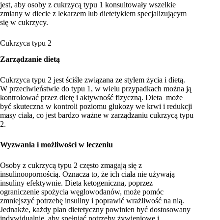
jest, aby osoby z cukrzycą typu 1 konsultowały wszelkie
zmiany w diecie z lekarzem lub dietetykiem specjalizującym
się w cukrzycy.
Cukrzyca typu 2
Zarządzanie dietą
Cukrzyca typu 2 jest ściśle związana ze stylem życia i dietą.
W przeciwieństwie do typu 1, w wielu przypadkach można ją
kontrolować przez dietę i aktywność fizyczną. Dieta może
być skuteczna w kontroli poziomu glukozy we krwi i redukcji
masy ciała, co jest bardzo ważne w zarządzaniu cukrzycą typu
2.
Wyzwania i możliwości w leczeniu
Osoby z cukrzycą typu 2 często zmagają się z
insulinoopornością. Oznacza to, że ich ciała nie używają
insuliny efektywnie. Dieta ketogeniczna, poprzez
ograniczenie spożycia węglowodanów, może pomóc
zmniejszyć potrzebę insuliny i poprawić wrażliwość na nią.
Jednakże, każdy plan dietetyczny powinien być dostosowany
indywidualnie, aby spełniać potrzeby żywieniowe i