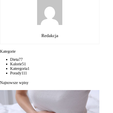
Redakcja
Kategorie
Dieta
77
Kalorie
51
Kateegoria
1
Porady
111
Najnowsze wpisy