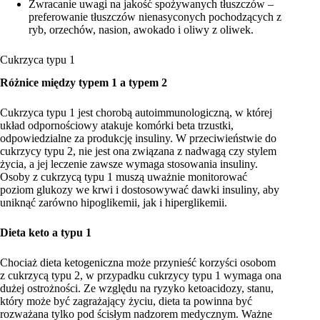
Zwracanie uwagi na jakość spożywanych tłuszczów –
preferowanie tłuszczów nienasyconych pochodzących z
ryb, orzechów, nasion, awokado i oliwy z oliwek.
Cukrzyca typu 1
Różnice między typem 1 a typem 2
Cukrzyca typu 1 jest chorobą autoimmunologiczną, w której
układ odpornościowy atakuje komórki beta trzustki,
odpowiedzialne za produkcję insuliny. W przeciwieństwie do
cukrzycy typu 2, nie jest ona związana z nadwagą czy stylem
życia, a jej leczenie zawsze wymaga stosowania insuliny.
Osoby z cukrzycą typu 1 muszą uważnie monitorować
poziom glukozy we krwi i dostosowywać dawki insuliny, aby
uniknąć zarówno hipoglikemii, jak i hiperglikemii.
Dieta keto a typu 1
Chociaż dieta ketogeniczna może przynieść korzyści osobom
z cukrzycą typu 2, w przypadku cukrzycy typu 1 wymaga ona
dużej ostrożności. Ze względu na ryzyko ketoacidozy, stanu,
który może być zagrażający życiu, dieta ta powinna być
rozważana tylko pod ścisłym nadzorem medycznym. Ważne