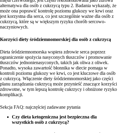
mięsa czerwonego, jest często rekomendowana jako zdrowa
alternatywa dla osób z cukrzycą typu 2. Badania wykazały, że
może ona poprawić kontrolę poziomu glukozy we krwi oraz
jest korzystna dla serca, co jest szczególnie ważne dla osób z
cukrzycą, które są w większym ryzyku chorób sercowo-
naczyniowych.
Korzyści diety śródziemnomorskiej dla osób z cukrzycą
Dieta śródziemnomorska wspiera zdrowie serca poprzez
ograniczenie spożycia nasyconych tłuszczów i promowanie
tłuszczów jednonienasyconych, takich jak oliwa z oliwek.
Ponadto, wysoka zawartość błonnika w diecie pomaga w
kontroli poziomu glukozy we krwi, co jest kluczowe dla osób
z cukrzycą. Włączenie diety śródziemnomorskiej jako części
planu zarządzania cukrzycą może przynieść znaczące korzyści
zdrowotne, w tym lepszą kontrolę cukrzycy i obniżone ryzyko
komplikacji.
Sekcja FAQ: najczęściej zadawane pytania
Czy dieta ketogeniczna jest bezpieczna dla
wszystkich osób z cukrzycą?