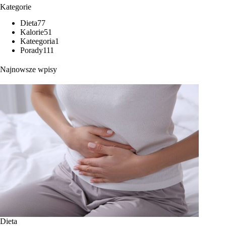
Kategorie
Dieta
77
Kalorie
51
Kateegoria
1
Porady
111
Najnowsze wpisy
Dieta