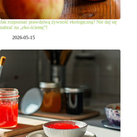
Jak rozpoznać prawdziwą żywność ekologiczną? Nie daj się
nabrać na „eko-ściemę”!
2026-05-15