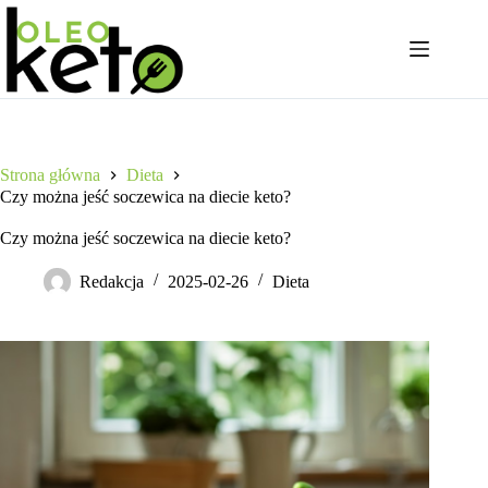
Przejdź
do
treści
Strona główna
Dieta
Czy można jeść soczewica na diecie keto?
Czy można jeść soczewica na diecie keto?
Redakcja
2025-02-26
Dieta