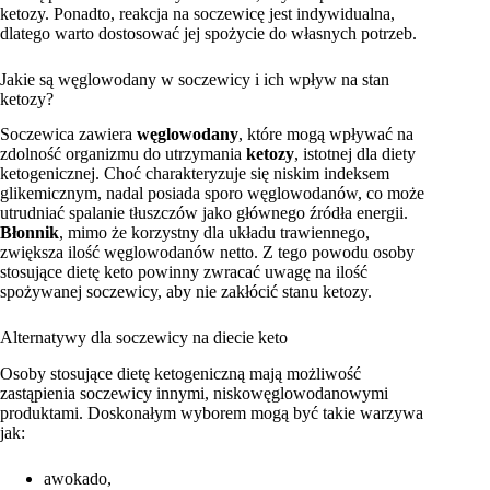
ketozy. Ponadto, reakcja na soczewicę jest indywidualna,
dlatego warto dostosować jej spożycie do własnych potrzeb.
Jakie są węglowodany w soczewicy i ich wpływ na stan
ketozy?
Soczewica zawiera
węglowodany
, które mogą wpływać na
zdolność organizmu do utrzymania
ketozy
, istotnej dla diety
ketogenicznej. Choć charakteryzuje się niskim indeksem
glikemicznym, nadal posiada sporo węglowodanów, co może
utrudniać spalanie tłuszczów jako głównego źródła energii.
Błonnik
, mimo że korzystny dla układu trawiennego,
zwiększa ilość węglowodanów netto. Z tego powodu osoby
stosujące dietę keto powinny zwracać uwagę na ilość
spożywanej soczewicy, aby nie zakłócić stanu ketozy.
Alternatywy dla soczewicy na diecie keto
Osoby stosujące dietę ketogeniczną mają możliwość
zastąpienia soczewicy innymi, niskowęglowodanowymi
produktami. Doskonałym wyborem mogą być takie warzywa
jak:
awokado,