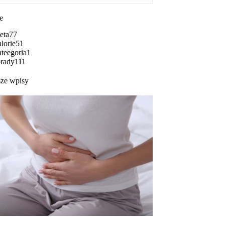
e
eta
77
lorie
51
teegoria
1
rady
111
ze wpisy