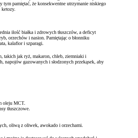
zy tym pamiętać, że konsekwentne utrzymanie niskiego
 ketozy.
nia ilość białka i zdrowych tłuszczów, a deficyt
yb, orzechów i nasion. Pamiętając o błonniku
, kalafior i szparagi.
takich jak ryż, makaron, chleb, ziemniaki i
, napojów gazowanych i słodzonych przekąsek, aby
em oleju MCT.
asy tłuszczowe.
ych, oliwą z oliwek, awokado i orzechami.