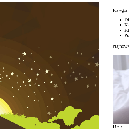
Kategori
Di
Ka
Ka
Po
Najnows
Dieta