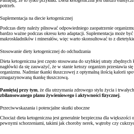
Pamiętaj, że to tylko przykład. Dieta ketogeniczna jest bardzo elasty
potrzeb.
Suplementacja na diecie ketogenicznej
Podczas diety należy pilnować odpowiedniego zaopatrzenie organizmu w
bardzo ważne podczas okresu keto adaptacji. Suplementacja może by
makroskładników i minerałów, więc warto skonsultować to z dietetyki
Stosowanie diety ketogenicznej do odchudzania
Dieta ketogeniczna jest często stosowana do szybkiej utraty zbędnych
nagłówki da się zauważyć, że w stanie ketozy organizm przestawia się
organizmu. Nadmiar tkanki tłuszczowej z optymalną ilością kalorii sp
zmagazynowaną tkankę tłuszczową.
Pamiętaj przy tym
, że dla utrzymania zdrowego stylu życia i trwałyc
zbilansowanego planu żywieniowego i aktywności fizycznej
.
Przeciwwskazania i potencjalne skutki uboczne
Chociaż dieta ketogeniczna jest generalnie bezpieczna dla większości 
pewnymi schorzeniami, takimi jak choroby nerek, wątroby czy cukrz