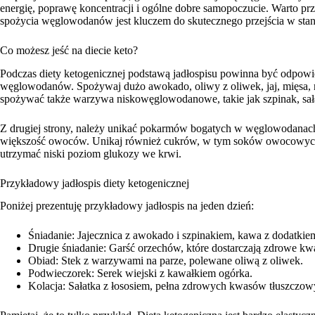
energię, poprawę koncentracji i ogólne dobre samopoczucie. Warto pr
spożycia węglowodanów jest kluczem do skutecznego przejścia w stan
Co możesz jeść na diecie keto?
Podczas diety ketogenicznej podstawą jadłospisu powinna być odpowied
węglowodanów. Spożywaj dużo awokado, oliwy z oliwek, jaj, mięsa, r
spożywać także warzywa niskowęglowodanowe, takie jak szpinak, sałata
Z drugiej strony, należy unikać pokarmów bogatych w węglowodanach, 
większość owoców. Unikaj również cukrów, w tym soków owocowych
utrzymać niski poziom glukozy we krwi.
Przykładowy jadłospis diety ketogenicznej
Poniżej prezentuję przykładowy jadłospis na jeden dzień:
Śniadanie: Jajecznica z awokado i szpinakiem, kawa z dodatki
Drugie śniadanie: Garść orzechów, które dostarczają zdrowe kw
Obiad: Stek z warzywami na parze, polewane oliwą z oliwek.
Podwieczorek: Serek wiejski z kawałkiem ogórka.
Kolacja: Sałatka z łososiem, pełna zdrowych kwasów tłuszczow