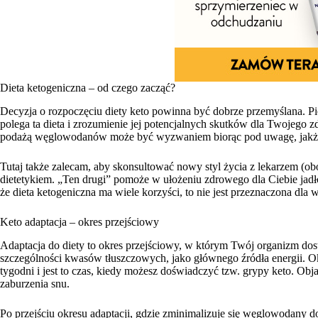
Dieta ketogeniczna – od czego zacząć?
Decyzja o rozpoczęciu diety keto powinna być dobrze przemyślana. P
polega ta dieta i zrozumienie jej potencjalnych skutków dla Twojego zd
podażą węglowodanów może być wyzwaniem biorąc pod uwagę, jakże
Tutaj także zalecam, aby skonsultować nowy styl życia z lekarzem (ob
dietetykiem. „Ten drugi” pomoże w ułożeniu zdrowego dla Ciebie jadł
że dieta ketogeniczna ma wiele korzyści, to nie jest przeznaczona dla
Keto adaptacja – okres przejściowy
Adaptacja do diety to okres przejściowy, w którym Twój organizm dost
szczególności kwasów tłuszczowych, jako głównego źródła energii. Okr
tygodni i jest to czas, kiedy możesz doświadczyć tzw. grypy keto. Ob
zaburzenia snu.
Po przejściu okresu adaptacji, gdzie zminimalizuje się węglowodany