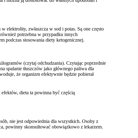
czna i można ją dostosować do własnych upodobań i
 elektrolity, zwłaszcza w sod i potas. Są one często
ć również potrzebna w przypadku innych
em podczas stosowania diety ketogenicznej.
 kilogramów (czytaj odchudzania). Czytając poprzednie
 na spalanie tłuszczów jako głównego paliwa dla
owoduje, że organizm efektywnie będzie pobierał
h efektów, dieta ta powinna być częścią
osób, nie jest odpowiednia dla wszystkich. Osoby z
yca, powinny skonsultować obowiązkowo z lekarzem.