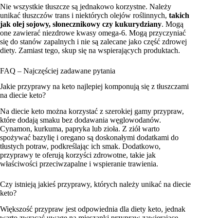
Nie wszystkie tłuszcze są jednakowo korzystne. Należy
unikać tłuszczów trans i niektórych olejów roślinnych,
takich
jak olej sojowy, słonecznikowy czy kukurydziany
. Mogą
one zawierać niezdrowe kwasy omega-6. Mogą przyczyniać
się do stanów zapalnych i nie są zalecane jako część zdrowej
diety. Zamiast tego, skup się na wspierających produktach.
FAQ – Najczęściej zadawane pytania
Jakie przyprawy na keto najlepiej komponują się z tłuszczami
na diecie keto?
Na diecie keto można korzystać z szerokiej gamy przypraw,
które dodają smaku bez dodawania węglowodanów.
Cynamon, kurkuma, papryka lub zioła. Z ziół warto
spożywać bazylię i oregano są doskonałymi dodatkami do
tłustych potraw, podkreślając ich smak. Dodatkowo,
przyprawy te oferują korzyści zdrowotne, takie jak
właściwości przeciwzapalne i wspieranie trawienia.
Czy istnieją jakieś przyprawy, których należy unikać na diecie
keto?
Większość przypraw jest odpowiednia dla diety keto, jednak
warto zwracać uwagę na mieszanki przypraw zawierające