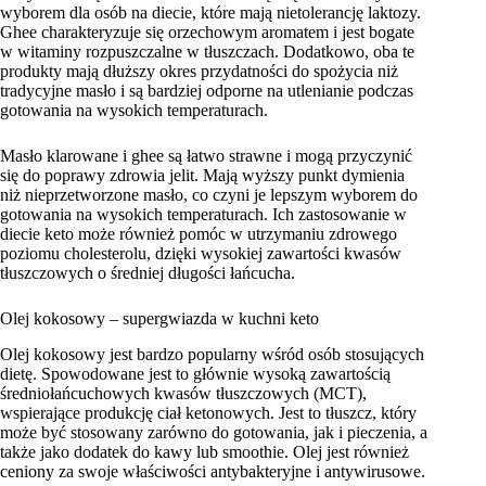
wyborem dla osób na diecie, które mają nietolerancję laktozy.
Ghee charakteryzuje się orzechowym aromatem i jest bogate
w witaminy rozpuszczalne w tłuszczach. Dodatkowo, oba te
produkty mają dłuższy okres przydatności do spożycia niż
tradycyjne masło i są bardziej odporne na utlenianie podczas
gotowania na wysokich temperaturach.
Masło klarowane i ghee są łatwo strawne i mogą przyczynić
się do poprawy zdrowia jelit. Mają wyższy punkt dymienia
niż nieprzetworzone masło, co czyni je lepszym wyborem do
gotowania na wysokich temperaturach. Ich zastosowanie w
diecie keto może również pomóc w utrzymaniu zdrowego
poziomu cholesterolu, dzięki wysokiej zawartości kwasów
tłuszczowych o średniej długości łańcucha.
Olej kokosowy – supergwiazda w kuchni keto
Olej kokosowy jest bardzo popularny wśród osób stosujących
dietę. Spowodowane jest to głównie wysoką zawartością
średniołańcuchowych kwasów tłuszczowych (MCT),
wspierające produkcję ciał ketonowych. Jest to tłuszcz, który
może być stosowany zarówno do gotowania, jak i pieczenia, a
także jako dodatek do kawy lub smoothie. Olej jest również
ceniony za swoje właściwości antybakteryjne i antywirusowe.