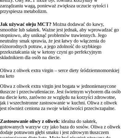
ketozy. Olej MCT może być również korzystny w
zarządzaniu wagą, ponieważ zwiększa uczucie sytości i
przyspiesza metabolizm.
Jak używać oleju MCT?
Można dodawać do kawy,
smoothie lub sałatek. Ważne jest jednak, aby wprowadzać go
stopniowo, aby uniknąć problemów trawiennych. Jego
neutralny smak sprawia, że jest łatwy do włączenia do
różnorodnych potraw, a jego zdolność do szybkiego
przekształcania się w ketony czyni go perfekcyjnym
składnikiem dla osób na diecie.
Oliwa z oliwek extra virgin – serce diety śródziemnomorskiej
na keto
Oliwa z oliwek extra virgin jest bogata w jednonienasycone
tłuszcze i przeciwutleniacze. Jest świetnym wyborem dla osób
na diecie keto, zarówno ze względu na korzyści zdrowotne,
jak i wszechstronne zastosowanie w kuchni. Oliwa z oliwek
jest również ceniona za swoje właściwości przeciwzapalne.
Zastosowanie oliwy z oliwek
: idealna do sałatek,
gotowanych warzyw czy jako baza do sosów. Oliwa z oliwek
dodaje potrawom głębi smaku i jest zdrowym tłuszczem
wspierającym dietę keto. Może być również używana do