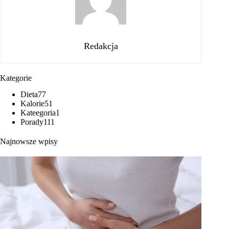
Redakcja
Kategorie
Dieta
77
Kalorie
51
Kateegoria
1
Porady
111
Najnowsze wpisy