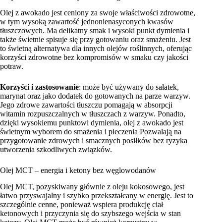
Olej z awokado jest ceniony za swoje właściwości zdrowotne,
w tym wysoką zawartość jednonienasyconych kwasów
tłuszczowych. Ma delikatny smak i wysoki punkt dymienia i
także świetnie spisuje się przy gotowaniu oraz smażeniu. Jest
to świetną alternatywa dla innych olejów roślinnych, oferując
korzyści zdrowotne bez kompromisów w smaku czy jakości
potraw.
Korzyści i zastosowanie
: może być używany do sałatek,
marynat oraz jako dodatek do gotowanych na parze warzyw.
Jego zdrowe zawartości tłuszczu pomagają w absorpcji
witamin rozpuszczalnych w tłuszczach z warzyw. Ponadto,
dzięki wysokiemu punktowi dymienia, olej z awokado jest
świetnym wyborem do smażenia i pieczenia Pozwalają na
przygotowanie zdrowych i smacznych posiłków bez ryzyka
utworzenia szkodliwych związków.
Olej MCT – energia i ketony bez węglowodanów
Olej MCT, pozyskiwany głównie z oleju kokosowego, jest
łatwo przyswajalny i szybko przekształcany w energię. Jest to
szczególnie cenne, ponieważ wspiera produkcję ciał
ketonowych i przyczynia się do szybszego wejścia w stan