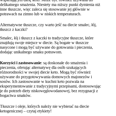
delikatnego smażenia. Niestety ma niższy punkt dymienia niż
inne tłuszcze, więc zaleca się stosowanie jej głównie w
potrawach na zimno lub w niskich temperaturach.
Alternatywne tłuszcze, czy warto jeść na diecie smalec, łój,
tłuszcz z kaczki?
Smalec, łój i tłuszcz z kaczki to tradycyjne tłuszcze, które
znajdują swoje miejsce w diecie. Są bogate w tłuszcze
nasycone i mogą być używane do gotowania i pieczenia,
dodając unikalnego smaku potrawom.
Korzyści i zastosowanie
: są doskonałe do smażenia i
pieczenia, oferując alternatywę dla osób szukających
różnorodności w swojej diecie keto. Mogą być również
używane do przygotowywania domowych majonezów i
sosów. Ich zastosowanie w kuchni keto pozwala na
eksperymentowanie z tradycyjnymi przepisami, dostosowując
je do potrzeb diety niskowęglowodanowej, bez rezygnacji z
bogactwa smaków.
Tłuszcze i oleje, których należy nie wybierać na diecie
ketogenicznej – czytaj etykiety!