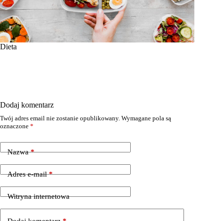
Dieta
Dodaj komentarz
Twój adres email nie zostanie opublikowany.
Wymagane pola są
oznaczone
*
Nazwa
*
Adres e-mail
*
Witryna internetowa
Dodaj komentarz
*