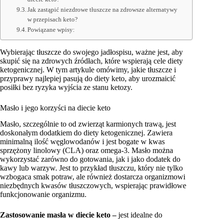
Jak zastąpić niezdrowe tłuszcze na zdrowsze alternatywy
w przepisach keto?
Powiązane wpisy:
Wybierając tłuszcze do swojego jadłospisu, ważne jest, aby
skupić się na zdrowych źródłach, które wspierają cele diety
ketogenicznej. W tym artykule omówimy, jakie tłuszcze i
przyprawy najlepiej pasują do diety keto, aby urozmaicić
posiłki bez ryzyka wyjścia ze stanu ketozy.
Masło i jego korzyści na diecie keto
Masło, szczególnie to od zwierząt karmionych trawą, jest
doskonałym dodatkiem do diety ketogenicznej. Zawiera
minimalną ilość węglowodanów i jest bogate w kwas
sprzężony linolowy (CLA) oraz omega-3. Masło można
wykorzystać zarówno do gotowania, jak i jako dodatek do
kawy lub warzyw. Jest to przykład tłuszczu, który nie tylko
wzbogaca smak potraw, ale również dostarcza organizmowi
niezbędnych kwasów tłuszczowych, wspierając prawidłowe
funkcjonowanie organizmu.
Zastosowanie masła w diecie keto –
jest idealne do