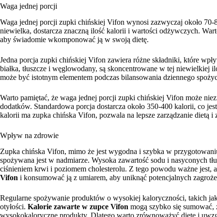
Waga jednej porcji
Waga jednej porcji zupki chińskiej Vifon wynosi zazwyczaj około 70
niewielka, dostarcza znaczną ilość kalorii i wartości odżywczych. Wart
aby świadomie wkomponować ją w swoją dietę.
Jedna porcja zupki chińskiej Vifon zawiera różne składniki, które wpły
białka, tłuszcze i węglowodany, są skoncentrowane w tej niewielkiej i
może być istotnym elementem podczas bilansowania dziennego spożyci
Warto pamiętać, że waga jednej porcji zupki chińskiej Vifon może niezn
dodatków. Standardowa porcja dostarcza około 350-400 kalorii, co jest 
kalorii ma zupka chińska Vifon, pozwala na lepsze zarządzanie dietą i
Wpływ na zdrowie
Zupka chińska Vifon, mimo że jest wygodna i szybka w przygotowani
spożywana jest w nadmiarze. Wysoka zawartość sodu i nasyconych tł
ciśnieniem krwi i poziomem cholesterolu. Z tego powodu ważne jest,
Vifon
i konsumować ją z umiarem, aby uniknąć potencjalnych zagroż
Regularne spożywanie produktów o wysokiej kaloryczności, takich ja
otyłości.
Kalorie zawarte w zupce Vifon
mogą szybko się sumować, zw
wysokokaloryczne produkty. Dlatego warto zrównoważyć dietę i uwzg