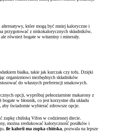
 alternatywy, które mogą być mniej kaloryczne i
 przygotować z niskokalorycznych składników,
, ale również bogate w witaminy i minerały.
datkiem białka, takie jak kurczak czy tofu. Dzięki
ając organizmowi niezbędnych składników
ostosować do własnych preferencji smakowych.
ycznych opcji, wypróbuj pełnoziarniste makarony z
 bogate w błonnik, co jest korzystne dla układu
, aby świadomie wybierać zdrowsze opcje.
ć zupkę chińską Vifon w codziennej diecie.
rony, można zredukować kaloryczność posiłków i
go,
ile kalorii ma zupka chińska
, pozwala na lepsze