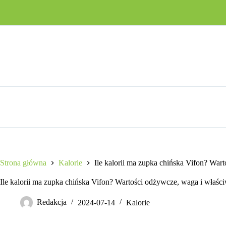
Przejdź
do
treści
Strona główna
Kalorie
Ile kalorii ma zupka chińska Vifon? War
Ile kalorii ma zupka chińska Vifon? Wartości odżywcze, waga i właśc
Redakcja
2024-07-14
Kalorie