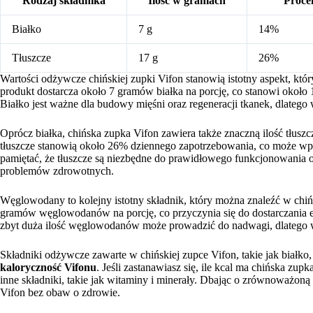
Rodzaj składnika
Ilość w gramach
Proce
Białko
7 g
14%
Tłuszcze
17 g
26%
Wartości odżywcze chińskiej zupki Vifon stanowią istotny aspekt, kt
produkt dostarcza około 7 gramów białka na porcję, co stanowi około
Białko jest ważne dla budowy mięśni oraz regeneracji tkanek, dlatego 
Oprócz białka, chińska zupka Vifon zawiera także znaczną ilość tłus
tłuszcze stanowią około 26% dziennego zapotrzebowania, co może wp
pamiętać, że tłuszcze są niezbędne do prawidłowego funkcjonowania 
problemów zdrowotnych.
Węglowodany to kolejny istotny składnik, który można znaleźć w chiń
gramów węglowodanów na porcję, co przyczynia się do dostarczania e
zbyt duża ilość węglowodanów może prowadzić do nadwagi, dlatego 
Składniki odżywcze zawarte w chińskiej zupce Vifon, takie jak białk
kaloryczność Vifonu
. Jeśli zastanawiasz się, ile kcal ma chińska zup
inne składniki, takie jak witaminy i minerały. Dbając o zrównoważoną 
Vifon bez obaw o zdrowie.