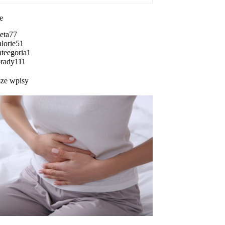
e
eta
77
lorie
51
teegoria
1
rady
111
ze wpisy