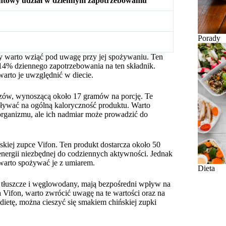
ntowy udział w dziennym zapotrzebowaniu
Porady
óry warto wziąć pod uwagę przy jej spożywaniu. Ten
 14% dziennego zapotrzebowania na ten składnik.
warto je uwzględnić w diecie.
zczów, wynoszącą około 17 gramów na porcję. Te
ływać na ogólną kaloryczność produktu. Warto
organizmu, ale ich nadmiar może prowadzić do
skiej zupce Vifon. Ten produkt dostarcza około 50
nergii niezbędnej do codziennych aktywności. Jednak
warto spożywać je z umiarem.
Dieta
o, tłuszcze i węglowodany, mają bezpośredni wpływ na
ka Vifon, warto zwrócić uwagę na te wartości oraz na
dietę, można cieszyć się smakiem chińskiej zupki