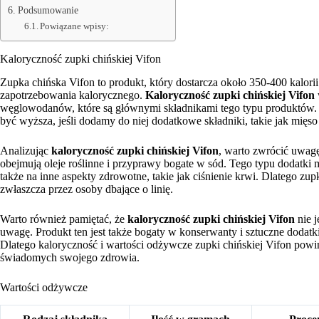
Podsumowanie
Powiązane wpisy:
Kaloryczność zupki chińskiej Vifon
Zupka chińska Vifon to produkt, który dostarcza około 350-400 kalori
zapotrzebowania kalorycznego.
Kaloryczność zupki chińskiej Vifon
węglowodanów, które są głównymi składnikami tego typu produktów. 
być wyższa, jeśli dodamy do niej dodatkowe składniki, takie jak mięs
Analizując
kaloryczność zupki chińskiej Vifon
, warto zwrócić uwagę
obejmują oleje roślinne i przyprawy bogate w sód. Tego typu dodatki
także na inne aspekty zdrowotne, takie jak ciśnienie krwi. Dlatego 
zwłaszcza przez osoby dbające o linię.
Warto również pamiętać, że
kaloryczność zupki chińskiej Vifon
nie j
uwagę. Produkt ten jest także bogaty w konserwanty i sztuczne dodat
Dlatego kaloryczność i wartości odżywcze zupki chińskiej Vifon po
świadomych swojego zdrowia.
Wartości odżywcze