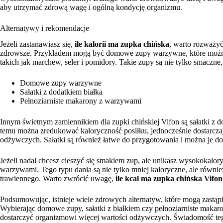
aby utrzymać zdrową wagę i ogólną kondycję organizmu.
Alternatywy i rekomendacje
Jeżeli zastanawiasz się,
ile kalorii ma zupka chińska
, warto rozważyć
zdrowsze. Przykładem mogą być domowe zupy warzywne, które można
takich jak marchew, seler i pomidory. Takie zupy są nie tylko smaczne
Domowe zupy warzywne
Sałatki z dodatkiem białka
Pełnoziarniste makarony z warzywami
Innym świetnym zamiennikiem dla zupki chińskiej Vifon są sałatki z do
temu można zredukować kaloryczność posiłku, jednocześnie dostarcz
odżywczych. Sałatki są również łatwe do przygotowania i można je d
Jeżeli nadal chcesz cieszyć się smakiem zup, ale unikasz wysokokalor
warzywami. Tego typu dania są nie tylko mniej kaloryczne, ale również
trawiennego. Warto zwrócić uwagę,
ile kcal ma zupka chińska Vifon
Podsumowując, istnieje wiele zdrowych alternatyw, które mogą zastąpi
Wybierając domowe zupy, sałatki z białkiem czy pełnoziarniste maka
dostarczyć organizmowi więcej wartości odżywczych. Świadomość te