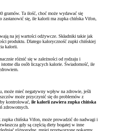
-80 gramów. Ta ilość, choć może wydawać się
o zastanowić się, ile kalorii ma zupka chińska Vifon,
wają na jej wartości odżywcze. Składniki takie jak
lości produktu. Dlatego kaloryczność zupki chińskiej
a kalorii.
acznie różnić się w zależności od rodzaju i
istotne dla osób liczących kalorie. Świadomość, ile
 zdrowiem.
u, może mieć negatywny wpływ na zdrowie, jeśli
uszczów może przyczynić się do problemów z
 aby kontrolować,
ile kalorii zawiera zupka chińska
eń zdrowotnych.
k zupka chińska Vifon, może prowadzić do nadwagi i
łaszcza gdy są częścią diety bogatej w inne
lędniać różnorodne, mniej przetworzone pokarmy,