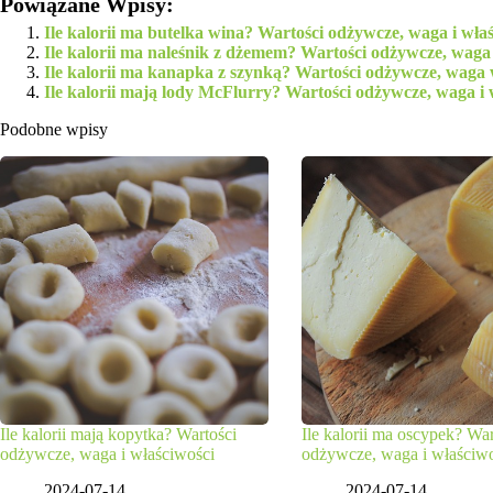
Powiązane Wpisy:
Ile kalorii ma butelka wina? Wartości odżywcze, waga i wła
Ile kalorii ma naleśnik z dżemem? Wartości odżywcze, waga 
Ile kalorii ma kanapka z szynką? Wartości odżywcze, waga 
Ile kalorii mają lody McFlurry? Wartości odżywcze, waga i 
Podobne wpisy
Ile kalorii mają kopytka? Wartości
Ile kalorii ma oscypek? War
odżywcze, waga i właściwości
odżywcze, waga i właściw
2024-07-14
2024-07-14