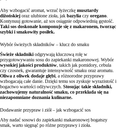
Aby wzbogacić aromat, wrzuć łyżeczkę
musztardy
diżońskiej
oraz ulubione zioła, jak
bazylia
czy
oregano
.
Kontynuuj gotowanie, aż sos osiągnie odpowiednią gęstość.
Taki sos doskonale komponuje się z makaronem, tworząc
szybki i smakowity posiłek.
Wybór świeżych składników – klucz do smaku
Świeże składniki
odgrywają kluczową rolę w
przygotowywaniu sosu do zapiekanki makaronowej. Wybór
wysokiej jakości produktów
, takich jak pomidory, cebula
czy czosnek, gwarantuje intensywność smaku oraz aromatu.
Oliwa z oliwek dodaje głębi
, a różnorodne przyprawy
wzbogacają całe danie. Dzięki temu sos zyskuje wyrazistość i
bogactwo wartości odżywczych.
Stosując takie składniki,
zachowujemy naturalność smaku, co przekłada się na
niezapomniane doznania kulinarne.
Dodawanie przypraw i ziół – jak wzbogacić sos
Aby nadać sosowi do zapiekanki makaronowej bogatszy
smak, warto sięgnąć po różne przyprawy i zioła.