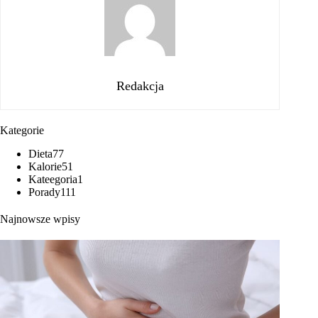
Redakcja
Kategorie
Dieta
77
Kalorie
51
Kateegoria
1
Porady
111
Najnowsze wpisy