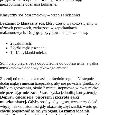
niezapomniane doznania kulinarne.
Klasyczny sos beszamelowy – przepis i składniki
Beszamel to
klasyczny sos
, który często wykorzystujemy w
różnych potrawach, zwłaszcza w zapiekankach
makaronowych. Do jego przygotowania potrzebne są:
2 łyżki masła,
2 łyżki mąki pszennej,
1 i 1/2 szklanki mleka.
Sól i biały pieprz będą odpowiednie do doprawienia, a gałka
muszkatołowa doda wyjątkowego aromatu.
Zacznij od roztopienia masła na średnim ogniu. Następnie
dodaj mąkę i mieszaj trzepaczką, aby nie powstały grudki. Po
krótkim gotowaniu, około 2 minut, stopniowo wlewaj mleko,
nie przestając mieszać, aż sos uzyska jednolitą konsystencję.
Dopraw całość solą, pieprzem i szczyptą gałki
muszkatołowej.
Gdyby sos był zbyt gęsty, wystarczy dolać
więcej mleka, natomiast gdy okaże się zbyt rzadki, warto go
chwilę pogotować na małym ogniu.
Beszamel idealnie