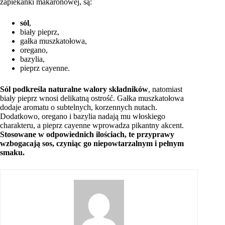
zapiekanki makaronowej, są:
sól
,
biały pieprz,
gałka muszkatołowa,
oregano,
bazylia,
pieprz cayenne.
Sól podkreśla naturalne walory składników
, natomiast
biały pieprz wnosi delikatną ostrość. Gałka muszkatołowa
dodaje aromatu o subtelnych, korzennych nutach.
Dodatkowo, oregano i bazylia nadają mu włoskiego
charakteru, a pieprz cayenne wprowadza pikantny akcent.
Stosowane w odpowiednich ilościach, te przyprawy
wzbogacają sos, czyniąc go niepowtarzalnym i pełnym
smaku.