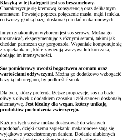
Klasyką w tej kategorii jest sos beszamelowy.
Charakteryzuje się kremową konsystencją oraz delikatnym
aromatem. Powstaje poprzez połączenie masła, mąki i mleka,
co tworzy gładką bazę, doskonałą do dań makaronowych.
Innym znakomitym wyborem jest sos serowy. Można go
urozmaicać, eksperymentując z różnymi serami, takimi jak
cheddar, parmezan czy gorgonzola. Wspaniale komponuje się
z zapiekankami, które zawierają warzywa lub kurczaka,
dodając im intensywności.
Sos pomidorowy uwodzi bogactwem aromatu oraz
wartościami odżywczymi.
Można go dodatkowo wzbogacić
bazylią lub oregano, by podkreślić smak.
Dla tych, którzy preferują lżejsze propozycje, sos na bazie
oliwy z oliwek z dodatkiem czosnku i ziół stanowi doskonałą
alternatywę.
Jest idealny dla wegan, którzy unikają
produktów pochodzenia zwierzęcego.
Każdy z tych sosów można dostosować do własnych
upodobań, dzięki czemu zapiekanki makaronowe stają się
wyjątkowo wszechstronnym daniem. Dodanie ulubionych
przypraw i świeżych ziół wzbogaca smak, oferując