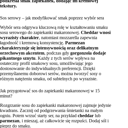
podkreśla smak zapiekanek, dodając im kremowej
tekstury.
Sos serowy – jak modyfikować smak poprzez wybór sera
Wybór sera odgrywa kluczową rolę w kształtowaniu smaku
sosu serowego do zapiekanki makaronowej.
Cheddar wnosi
wyrazisty charakter
, natomiast mozzarella zapewnia
łagodność i kremową konsystencję.
Parmezan
charakteryzuje się intensywnością oraz delikatnym
orzechowym akcentem
, podczas gdy
gorgonzola dodaje
pikantnego sznytu
. Każdy z tych serów wpływa na
ostateczny profil smakowy sosu, umożliwiając jego
dostosowanie do indywidualnych preferencji. Dzięki
przemyślanemu doborowi serów, można tworzyć sosy o
różnym natężeniu smaku, od subtelnych po wyraziste.
Jak przygotować sos do zapiekanki makaronowej w 15
minut?
Rozgrzanie sosu do zapiekanki makaronowej zajmuje jedynie
kwadrans. Zacznij od podgrzewania śmietanki na małym
ogniu. Potem wrzuć starty ser, na przykład
cheddar
lub
parmezan
, i mieszaj, aż całkowicie się rozpuści. Dodaj sól i
pieprz do smaku.