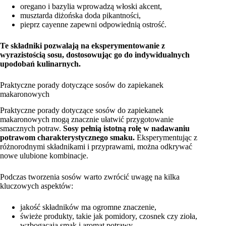
oregano i bazylia wprowadzą włoski akcent,
musztarda diżońska doda pikantności,
pieprz cayenne zapewni odpowiednią ostrość.
Te składniki pozwalają na eksperymentowanie z
wyrazistością sosu, dostosowując go do indywidualnych
upodobań kulinarnych.
Praktyczne porady dotyczące sosów do zapiekanek
makaronowych
Praktyczne porady dotyczące sosów do zapiekanek
makaronowych mogą znacznie ułatwić przygotowanie
smacznych potraw.
Sosy pełnią istotną rolę w nadawaniu
potrawom charakterystycznego smaku.
Eksperymentując z
różnorodnymi składnikami i przyprawami, można odkrywać
nowe ulubione kombinacje.
Podczas tworzenia sosów warto zwrócić uwagę na kilka
kluczowych aspektów:
jakość składników ma ogromne znaczenie,
świeże produkty, takie jak pomidory, czosnek czy zioła,
wzbogacają smak i aromat potrawy,