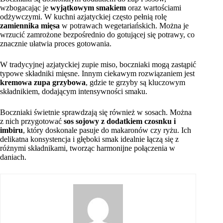
wzbogacając je
wyjątkowym smakiem
oraz wartościami
odżywczymi. W kuchni azjatyckiej często pełnią rolę
zamiennika mięsa
w potrawach wegetariańskich. Można je
wrzucić zamrożone bezpośrednio do gotującej się potrawy, co
znacznie ułatwia proces gotowania.
W tradycyjnej azjatyckiej zupie miso, boczniaki mogą zastąpić
typowe składniki mięsne. Innym ciekawym rozwiązaniem jest
kremowa zupa grzybowa
, gdzie te grzyby są kluczowym
składnikiem, dodającym intensywności smaku.
Boczniaki świetnie sprawdzają się również w sosach. Można
z nich przygotować
sos sojowy z dodatkiem czosnku i
imbiru
, który doskonale pasuje do makaronów czy ryżu. Ich
delikatna konsystencja i głęboki smak idealnie łączą się z
różnymi składnikami, tworząc harmonijne połączenia w
daniach.