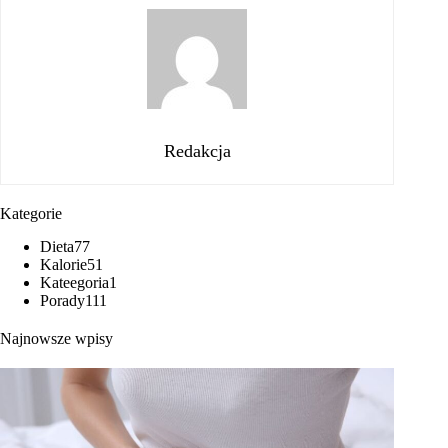
Redakcja
Kategorie
Dieta
77
Kalorie
51
Kateegoria
1
Porady
111
Najnowsze wpisy