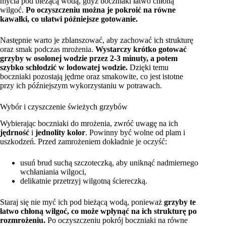
mycia pod bieżącą wodą, gdyż boczniaki łatwo chłoną
wilgoć.
Po oczyszczeniu można je pokroić na równe
kawałki, co ułatwi późniejsze gotowanie.
Następnie warto je zblanszować, aby zachować ich strukturę
oraz smak podczas mrożenia.
Wystarczy krótko gotować
grzyby w osolonej wodzie przez 2-3 minuty, a potem
szybko schłodzić w lodowatej wodzie.
Dzięki temu
boczniaki pozostają jędrne oraz smakowite, co jest istotne
przy ich późniejszym wykorzystaniu w potrawach.
Wybór i czyszczenie świeżych grzybów
Wybierając boczniaki do mrożenia, zwróć uwagę na ich
jędrność
i
jednolity kolor
. Powinny być wolne od plam i
uszkodzeń. Przed zamrożeniem dokładnie je oczyść:
usuń brud suchą szczoteczką, aby uniknąć nadmiernego
wchłaniania wilgoci,
delikatnie przetrzyj wilgotną ściereczką.
Staraj się nie myć ich pod bieżącą wodą, ponieważ
grzyby te
łatwo chłoną wilgoć, co może wpłynąć na ich strukturę po
rozmrożeniu.
Po oczyszczeniu pokrój boczniaki na równe