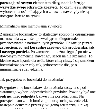
pozostają zdrowym elementem diety, nadal oferując
wszystkie swoje odżywcze korzyści.
To czyni je świetnym
wyborem dla osób dbających o zdrowie, nawet gdy nie są
dostępne świeże na rynku.
Minimalizowanie marnowania żywności
Zamrażanie boczniaków to skuteczny sposób na ograniczenie
marnowania żywności, pozwalając na długotrwałe
przechowywanie nadmiaru tych grzybów.
Chroni je przed
zepsuciem, co jest korzystne zarówno dla środowiska, jak
i naszego portfela.
Po zamrożeniu można sięgnąć po nie w
dowolnym momencie, nawet gdy sezon na nie już minie. To
idealne rozwiązanie dla osób, które chcą cieszyć się smakiem
boczniaków przez cały rok, jednocześnie dbając o
minimalizację strat jedzenia.
Jak przygotować boczniaki do mrożenia?
Przygotowanie boczniaków do mrożenia zaczyna się od
starannego wyboru odpowiednich grzybów. Powinny być one
jędrne
, mieć
jednolitą barwę
i nie posiadać plam. Na
początek usuń z nich brud za pomocą suchej szczoteczki, a
następnie delikatnie przetrzyj wilgotną ściereczką. Unikaj