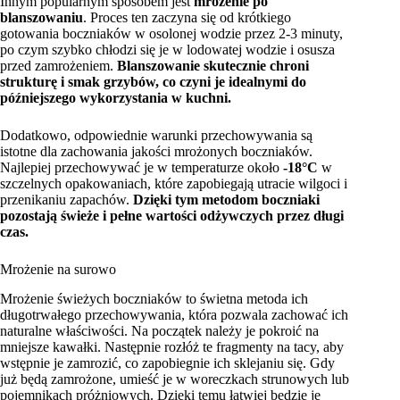
Innym popularnym sposobem jest
mrożenie po
blanszowaniu
. Proces ten zaczyna się od krótkiego
gotowania boczniaków w osolonej wodzie przez 2-3 minuty,
po czym szybko chłodzi się je w lodowatej wodzie i osusza
przed zamrożeniem.
Blanszowanie skutecznie chroni
strukturę i smak grzybów, co czyni je idealnymi do
późniejszego wykorzystania w kuchni.
Dodatkowo, odpowiednie warunki przechowywania są
istotne dla zachowania jakości mrożonych boczniaków.
Najlepiej przechowywać je w temperaturze około
-18°C
w
szczelnych opakowaniach, które zapobiegają utracie wilgoci i
przenikaniu zapachów.
Dzięki tym metodom boczniaki
pozostają świeże i pełne wartości odżywczych przez długi
czas.
Mrożenie na surowo
Mrożenie świeżych boczniaków to świetna metoda ich
długotrwałego przechowywania, która pozwala zachować ich
naturalne właściwości. Na początek należy je pokroić na
mniejsze kawałki. Następnie rozłóż te fragmenty na tacy, aby
wstępnie je zamrozić, co zapobiegnie ich sklejaniu się. Gdy
już będą zamrożone, umieść je w woreczkach strunowych lub
pojemnikach próżniowych. Dzięki temu łatwiej będzie je