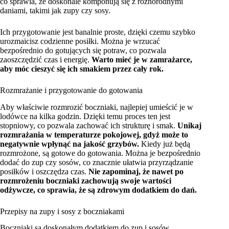
co sprawia, że doskonale komponują się z różnorodnymi
daniami, takimi jak zupy czy sosy.
Ich przygotowanie jest banalnie proste, dzięki czemu szybko
urozmaicisz codzienne posiłki. Można je wrzucać
bezpośrednio do gotujących się potraw, co pozwala
zaoszczędzić czas i energię.
Warto mieć je w zamrażarce,
aby móc cieszyć się ich smakiem przez cały rok.
Rozmrażanie i przygotowanie do gotowania
Aby właściwie rozmrozić boczniaki, najlepiej umieścić je w
lodówce na kilka godzin. Dzięki temu proces ten jest
stopniowy, co pozwala zachować ich strukturę i smak.
Unikaj
rozmrażania w temperaturze pokojowej, gdyż może to
negatywnie wpłynąć na jakość grzybów.
Kiedy już będą
rozmrożone, są gotowe do gotowania. Można je bezpośrednio
dodać do zup czy sosów, co znacznie ułatwia przyrządzanie
posiłków i oszczędza czas.
Nie zapominaj, że nawet po
rozmrożeniu boczniaki zachowują swoje wartości
odżywcze, co sprawia, że są zdrowym dodatkiem do dań.
Przepisy na zupy i sosy z boczniakami
Boczniaki są doskonałym dodatkiem do zup i sosów,