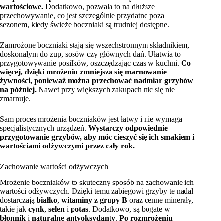
wartościowe.
Dodatkowo, pozwala to na dłuższe
przechowywanie, co jest szczególnie przydatne poza
sezonem, kiedy świeże boczniaki są trudniej dostępne.
Zamrożone boczniaki stają się wszechstronnym składnikiem,
doskonałym do zup, sosów czy głównych dań. Ułatwia to
przygotowywanie posiłków, oszczędzając czas w kuchni.
Co
więcej, dzięki mrożeniu zmniejsza się marnowanie
żywności, ponieważ można przechować nadmiar grzybów
na później.
Nawet przy większych zakupach nic się nie
zmarnuje.
Sam proces mrożenia boczniaków jest łatwy i nie wymaga
specjalistycznych urządzeń.
Wystarczy odpowiednie
przygotowanie grzybów, aby móc cieszyć się ich smakiem i
wartościami odżywczymi przez cały rok.
Zachowanie wartości odżywczych
Mrożenie boczniaków to skuteczny sposób na zachowanie ich
wartości odżywczych. Dzięki temu zabiegowi grzyby te nadal
dostarczają
białko
,
witaminy z grupy B
oraz cenne minerały,
takie jak
cynk
,
selen
i
potas
. Dodatkowo, są bogate w
błonnik
i
naturalne antyoksydanty
.
Po rozmrożeniu